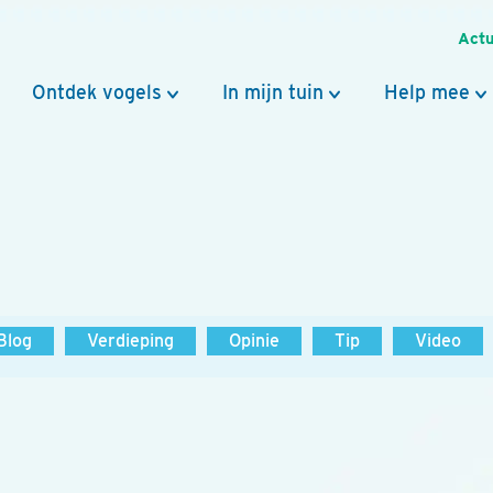
Actu
Ontdek vogels
In mijn tuin
Help mee
Blog
Verdieping
Opinie
Tip
Video