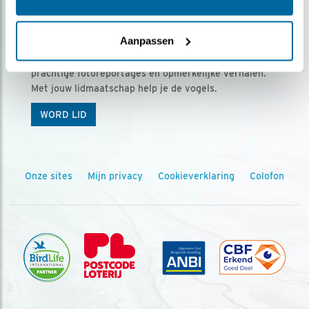
Ontvang 5 x Vogels voor € 36,00 per jaar
Aanpassen
Vogels is het tijdschrift voor onze leden, met
prachtige fotoreportages en opmerkelijke verhalen.
Met jouw lidmaatschap help je de vogels.
WORD LID
Onze sites
Mijn privacy
Cookieverklaring
Colofon