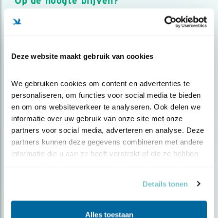
Op de hoogte blijven?
Meld je aan en ontvang nieuws, inspiratie, acties en tips
over vogels en activiteiten van Vogelbescherming.
AANMELDEN VOGELNIEUWS
Deze website maakt gebruik van cookies
Volg ons via social media
We gebruiken cookies om content en advertenties te 
personaliseren, om functies voor social media te bieden 
en om ons websiteverkeer te analyseren. Ook delen we 
informatie over uw gebruik van onze site met onze 
partners voor social media, adverteren en analyse. Deze 
partners kunnen deze gegevens combineren met andere 
informatie die u aan ze heeft verstrekt of die ze hebben 
verzameld op basis van uw gebruik van hun services.
Details tonen
Alles toestaan