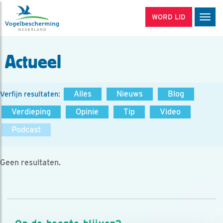
WORD LID
Men
Actueel
Alles
Nieuws
Blog
Verfijn resultaten:
Verdieping
Opinie
Tip
Video
Podcast
Geen resultaten.