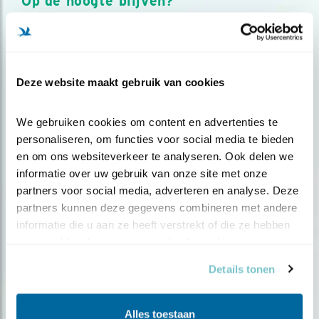
Op de hoogte blijven?
Meld je aan en ontvang nieuws, inspiratie, acties en tips
over vogels en activiteiten van Vogelbescherming.
AANMELDEN VOGELNIEUWS
Deze website maakt gebruik van cookies
Volg ons via social media
We gebruiken cookies om content en advertenties te 
personaliseren, om functies voor social media te bieden 
en om ons websiteverkeer te analyseren. Ook delen we 
informatie over uw gebruik van onze site met onze 
partners voor social media, adverteren en analyse. Deze 
partners kunnen deze gegevens combineren met andere 
informatie die u aan ze heeft verstrekt of die ze hebben 
verzameld op basis van uw gebruik van hun services.
Details tonen
Alles toestaan