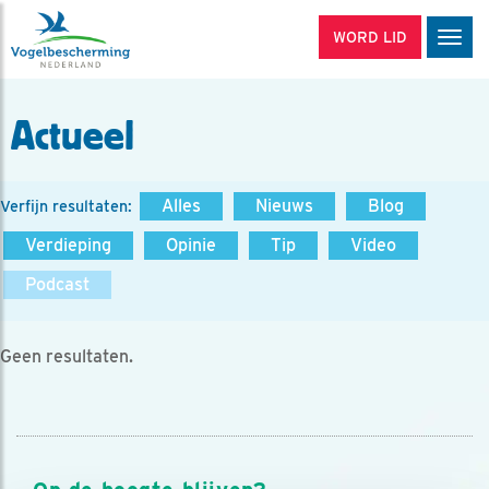
WORD LID
Men
Actueel
Alles
Nieuws
Blog
Verfijn resultaten:
Verdieping
Opinie
Tip
Video
Podcast
Geen resultaten.