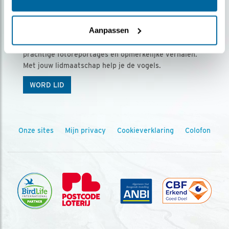
Ontvang 5 x Vogels voor € 36,00 per jaar
Aanpassen
Vogels is het tijdschrift voor onze leden, met
prachtige fotoreportages en opmerkelijke verhalen.
Met jouw lidmaatschap help je de vogels.
WORD LID
Onze sites
Mijn privacy
Cookieverklaring
Colofon