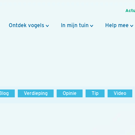
Actu
Ontdek vogels
In mijn tuin
Help mee
Blog
Verdieping
Opinie
Tip
Video