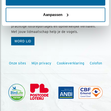
Ontvang 5 x Vogels voor € 36,00 per jaar
Aanpassen
Vogels is het tijdschrift voor onze leden, met
prachtige fotoreportages en opmerkelijke verhalen.
Met jouw lidmaatschap help je de vogels.
WORD LID
Onze sites
Mijn privacy
Cookieverklaring
Colofon