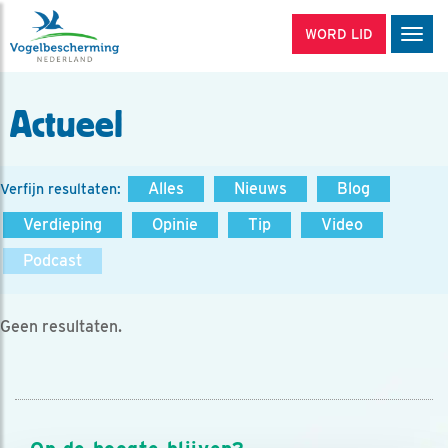
WORD LID
Men
Actueel
Alles
Nieuws
Blog
Verfijn resultaten:
Verdieping
Opinie
Tip
Video
Podcast
Geen resultaten.