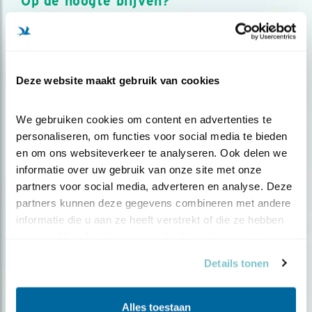
Op de hoogte blijven?
Meld je aan en ontvang nieuws, inspiratie, acties en tips
over vogels en activiteiten van Vogelbescherming.
AANMELDEN VOGELNIEUWS
Deze website maakt gebruik van cookies
Volg ons via social media
We gebruiken cookies om content en advertenties te 
personaliseren, om functies voor social media te bieden 
en om ons websiteverkeer te analyseren. Ook delen we 
informatie over uw gebruik van onze site met onze 
partners voor social media, adverteren en analyse. Deze 
partners kunnen deze gegevens combineren met andere 
informatie die u aan ze heeft verstrekt of die ze hebben 
verzameld op basis van uw gebruik van hun services.
Details tonen
Alles toestaan