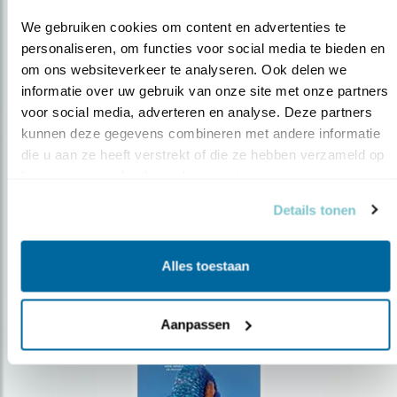
We gebruiken cookies om content en advertenties te 
personaliseren, om functies voor social media te bieden en 
om ons websiteverkeer te analyseren. Ook delen we 
Op de hoogte blijven?
informatie over uw gebruik van onze site met onze partners 
voor social media, adverteren en analyse. Deze partners 
Meld je aan en ontvang nieuws, inspiratie, acties en tips
kunnen deze gegevens combineren met andere informatie 
over vogels en activiteiten van Vogelbescherming.
die u aan ze heeft verstrekt of die ze hebben verzameld op 
AANMELDEN VOGELNIEUWS
basis van uw gebruik van hun services.
Details tonen
Volg ons via social media
Alles toestaan
Aanpassen