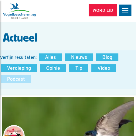
WORD LID
Men
Actueel
Alles
Nieuws
Blog
Verfijn resultaten:
Verdieping
Opinie
Tip
Video
Podcast