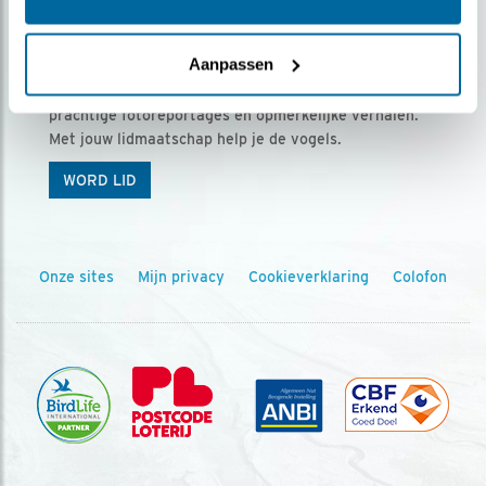
Ontvang 5 x Vogels voor € 36,00 per jaar
Aanpassen
Vogels is het tijdschrift voor onze leden, met
prachtige fotoreportages en opmerkelijke verhalen.
Met jouw lidmaatschap help je de vogels.
WORD LID
Onze sites
Mijn privacy
Cookieverklaring
Colofon