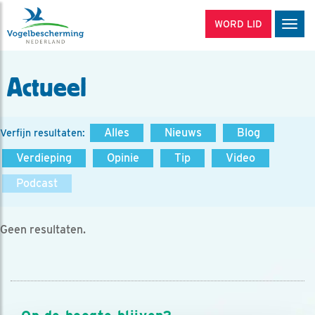
WORD LID
Men
Actueel
Alles
Nieuws
Blog
Verfijn resultaten:
Verdieping
Opinie
Tip
Video
Podcast
Geen resultaten.