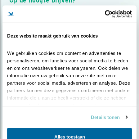
Op de hoogte blijven?
Meld je aan en ontvang nieuws, inspiratie, acties en tips
over vogels en activiteiten van Vogelbescherming.
AANMELDEN VOGELNIEUWS
Deze website maakt gebruik van cookies
Volg ons via social media
We gebruiken cookies om content en advertenties te 
personaliseren, om functies voor social media te bieden 
en om ons websiteverkeer te analyseren. Ook delen we 
informatie over uw gebruik van onze site met onze 
partners voor social media, adverteren en analyse. Deze 
partners kunnen deze gegevens combineren met andere 
informatie die u aan ze heeft verstrekt of die ze hebben 
verzameld op basis van uw gebruik van hun services.
Details tonen
Alles toestaan