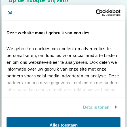
Op de hoogte blijven?
Meld je aan en ontvang nieuws, inspiratie, acties en tips
over vogels en activiteiten van Vogelbescherming.
AANMELDEN VOGELNIEUWS
Deze website maakt gebruik van cookies
Volg ons via social media
We gebruiken cookies om content en advertenties te 
personaliseren, om functies voor social media te bieden 
en om ons websiteverkeer te analyseren. Ook delen we 
informatie over uw gebruik van onze site met onze 
partners voor social media, adverteren en analyse. Deze 
partners kunnen deze gegevens combineren met andere 
informatie die u aan ze heeft verstrekt of die ze hebben 
verzameld op basis van uw gebruik van hun services.
Details tonen
Alles toestaan