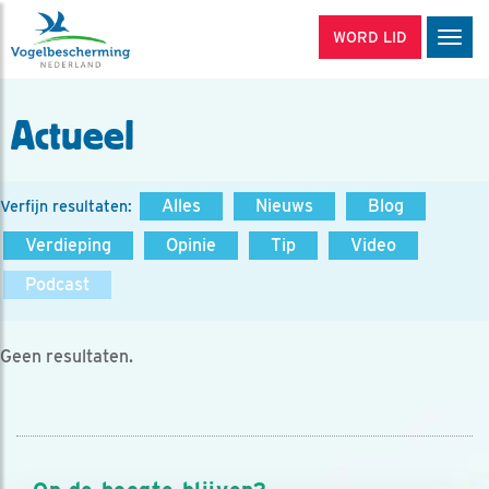
WORD LID
Men
Actueel
Alles
Nieuws
Blog
Verfijn resultaten:
Verdieping
Opinie
Tip
Video
Podcast
Geen resultaten.