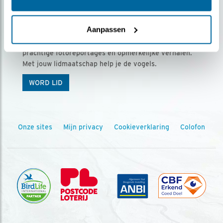
Ontvang 5 x Vogels voor € 36,00 per jaar
Aanpassen
Vogels is het tijdschrift voor onze leden, met
prachtige fotoreportages en opmerkelijke verhalen.
Met jouw lidmaatschap help je de vogels.
WORD LID
Onze sites
Mijn privacy
Cookieverklaring
Colofon