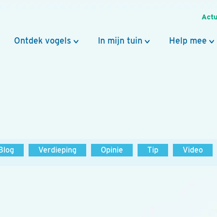
Actu
Ontdek vogels
In mijn tuin
Help mee
Blog
Verdieping
Opinie
Tip
Video