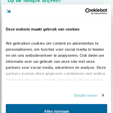
Op de hoogte blijven?
Meld je aan en ontvang nieuws, inspiratie, acties en tips
over vogels en activiteiten van Vogelbescherming.
AANMELDEN VOGELNIEUWS
Deze website maakt gebruik van cookies
Volg ons via social media
We gebruiken cookies om content en advertenties te 
personaliseren, om functies voor social media te bieden 
en om ons websiteverkeer te analyseren. Ook delen we 
informatie over uw gebruik van onze site met onze 
partners voor social media, adverteren en analyse. Deze 
partners kunnen deze gegevens combineren met andere 
informatie die u aan ze heeft verstrekt of die ze hebben 
verzameld op basis van uw gebruik van hun services.
Details tonen
Alles toestaan