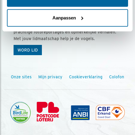
Ontvang 5 x Vogels voor € 36,00 per jaar
Aanpassen
Vogels is het tijdschrift voor onze leden, met
prachtige fotoreportages en opmerkelijke verhalen.
Met jouw lidmaatschap help je de vogels.
WORD LID
Onze sites
Mijn privacy
Cookieverklaring
Colofon