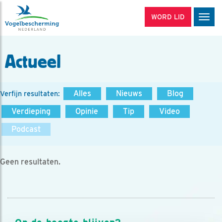
WORD LID
Men
Actueel
Alles
Nieuws
Blog
Verfijn resultaten:
Verdieping
Opinie
Tip
Video
Podcast
Geen resultaten.