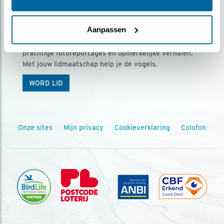
Ontvang 5 x Vogels voor € 36,00 per jaar
Aanpassen
Vogels is het tijdschrift voor onze leden, met
prachtige fotoreportages en opmerkelijke verhalen.
Met jouw lidmaatschap help je de vogels.
WORD LID
Onze sites
Mijn privacy
Cookieverklaring
Colofon