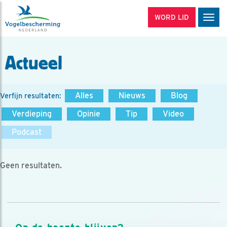
WORD LID
Men
Actueel
Alles
Nieuws
Blog
Verfijn resultaten:
Verdieping
Opinie
Tip
Video
Podcast
Geen resultaten.