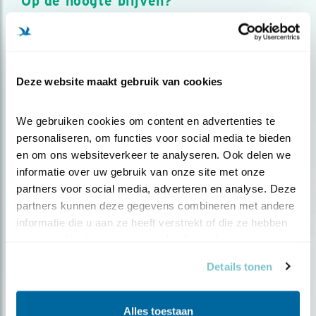
Op de hoogte blijven?
Meld je aan en ontvang nieuws, inspiratie, acties en tips
over vogels en activiteiten van Vogelbescherming.
AANMELDEN VOGELNIEUWS
Deze website maakt gebruik van cookies
Volg ons via social media
We gebruiken cookies om content en advertenties te 
personaliseren, om functies voor social media te bieden 
en om ons websiteverkeer te analyseren. Ook delen we 
informatie over uw gebruik van onze site met onze 
partners voor social media, adverteren en analyse. Deze 
partners kunnen deze gegevens combineren met andere 
informatie die u aan ze heeft verstrekt of die ze hebben 
verzameld op basis van uw gebruik van hun services.
Details tonen
Alles toestaan