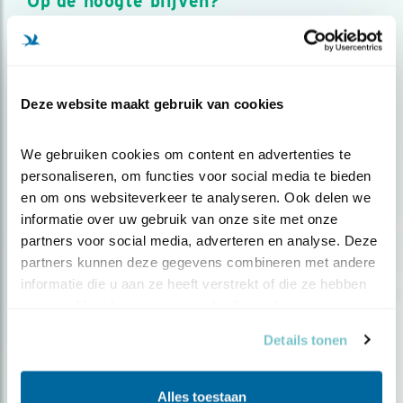
Op de hoogte blijven?
Meld je aan en ontvang nieuws, inspiratie, acties en tips
over vogels en activiteiten van Vogelbescherming.
AANMELDEN VOGELNIEUWS
Deze website maakt gebruik van cookies
Volg ons via social media
We gebruiken cookies om content en advertenties te 
personaliseren, om functies voor social media te bieden 
en om ons websiteverkeer te analyseren. Ook delen we 
informatie over uw gebruik van onze site met onze 
partners voor social media, adverteren en analyse. Deze 
partners kunnen deze gegevens combineren met andere 
informatie die u aan ze heeft verstrekt of die ze hebben 
verzameld op basis van uw gebruik van hun services.
Details tonen
Alles toestaan