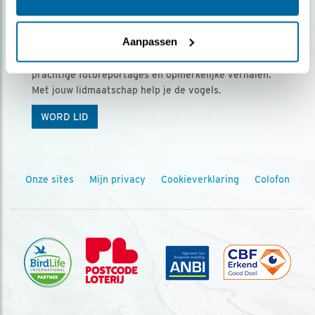
Ontvang 5 x Vogels voor € 36,00 per jaar
Aanpassen
Vogels is het tijdschrift voor onze leden, met
prachtige fotoreportages en opmerkelijke verhalen.
Met jouw lidmaatschap help je de vogels.
WORD LID
Onze sites
Mijn privacy
Cookieverklaring
Colofon