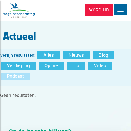
WORD LID
Men
Actueel
Alles
Nieuws
Blog
Verfijn resultaten:
Verdieping
Opinie
Tip
Video
Podcast
Geen resultaten.