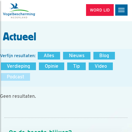
WORD LID
Men
Actueel
Alles
Nieuws
Blog
Verfijn resultaten:
Verdieping
Opinie
Tip
Video
Podcast
Geen resultaten.