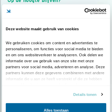
Op de hoogte blijven?
Meld je aan en ontvang nieuws, inspiratie, acties en tips
over vogels en activiteiten van Vogelbescherming.
AANMELDEN VOGELNIEUWS
Deze website maakt gebruik van cookies
Volg ons via social media
We gebruiken cookies om content en advertenties te 
personaliseren, om functies voor social media te bieden 
en om ons websiteverkeer te analyseren. Ook delen we 
informatie over uw gebruik van onze site met onze 
partners voor social media, adverteren en analyse. Deze 
partners kunnen deze gegevens combineren met andere 
informatie die u aan ze heeft verstrekt of die ze hebben 
verzameld op basis van uw gebruik van hun services.
Details tonen
Alles toestaan