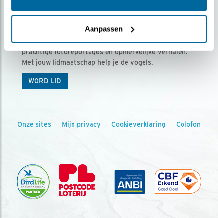
Ontvang 5 x Vogels voor € 36,00 per jaar
Aanpassen
Vogels is het tijdschrift voor onze leden, met
prachtige fotoreportages en opmerkelijke verhalen.
Met jouw lidmaatschap help je de vogels.
WORD LID
Onze sites
Mijn privacy
Cookieverklaring
Colofon