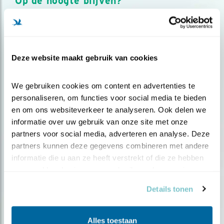
Op de hoogte blijven?
Meld je aan en ontvang nieuws, inspiratie, acties en tips
over vogels en activiteiten van Vogelbescherming.
AANMELDEN VOGELNIEUWS
Deze website maakt gebruik van cookies
Volg ons via social media
We gebruiken cookies om content en advertenties te 
personaliseren, om functies voor social media te bieden 
en om ons websiteverkeer te analyseren. Ook delen we 
informatie over uw gebruik van onze site met onze 
partners voor social media, adverteren en analyse. Deze 
partners kunnen deze gegevens combineren met andere 
informatie die u aan ze heeft verstrekt of die ze hebben 
verzameld op basis van uw gebruik van hun services.
Details tonen
Alles toestaan