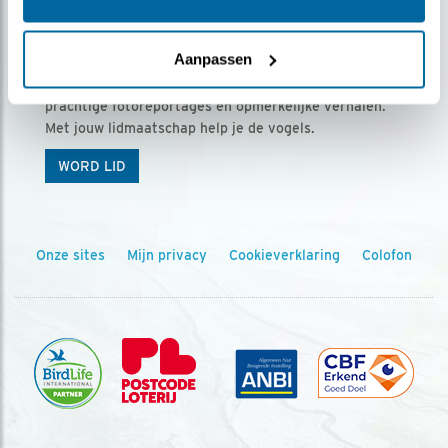
Ontvang 5 x Vogels voor € 36,00 per jaar
Aanpassen
Vogels is het tijdschrift voor onze leden, met
prachtige fotoreportages en opmerkelijke verhalen.
Met jouw lidmaatschap help je de vogels.
WORD LID
Onze sites
Mijn privacy
Cookieverklaring
Colofon