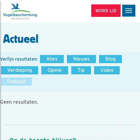
WORD LID
Men
Actueel
Alles
Nieuws
Blog
Verfijn resultaten:
Verdieping
Opinie
Tip
Video
Podcast
Geen resultaten.