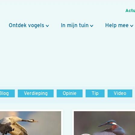
Actu
Ontdek vogels
In mijn tuin
Help mee
Blog
Verdieping
Opinie
Tip
Video