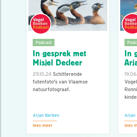
Podcast
Podc
In gesprek met
In 
Misjel Decleer
Arj
29.10.24
Schitterende
19.06
futenfoto's van Vlaamse
Voge
natuurfotograaf.
Ronni
kinde
Arjan Berben
Arjan
lees meer
lees 