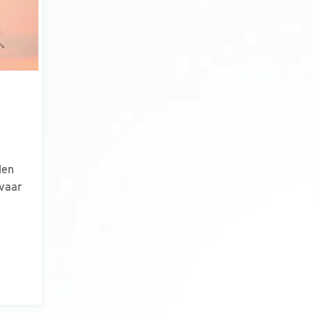
len
vaar