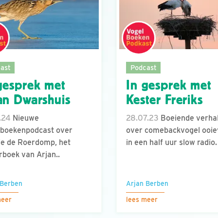
ast
Podcast
gesprek met
In gesprek met
an Dwarshuis
Kester Freriks
.24
Nieuwe
28.07.23
Boeiende verha
lboekenpodcast over
over comebackvogel ooie
e de Roerdomp, het
in een half uur slow radio.
rboek van Arjan..
 Berben
Arjan Berben
meer
lees meer