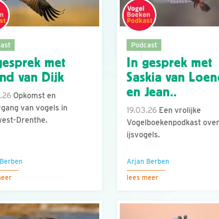
ast
Podcast
gesprek met
In gesprek met
nd van Dijk
Saskia van Loe
en Jean..
.26
Opkomst en
gang van vogels in
19.03.26
Een vrolijke
est-Drenthe.
Vogelboekenpodkast ove
ijsvogels.
 Berben
Arjan Berben
meer
lees meer