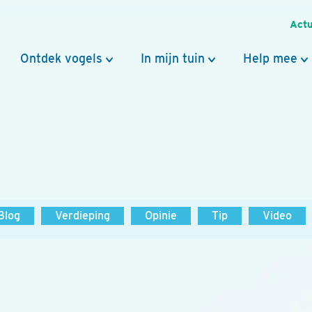
Actu
Ontdek vogels
In mijn tuin
Help mee
Blog
Verdieping
Opinie
Tip
Video