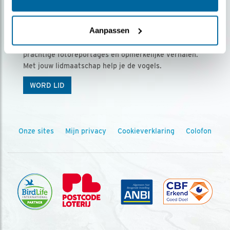
Ontvang 5 x Vogels voor € 36,00 per jaar
Aanpassen
Vogels is het tijdschrift voor onze leden, met
prachtige fotoreportages en opmerkelijke verhalen.
Met jouw lidmaatschap help je de vogels.
WORD LID
Onze sites
Mijn privacy
Cookieverklaring
Colofon