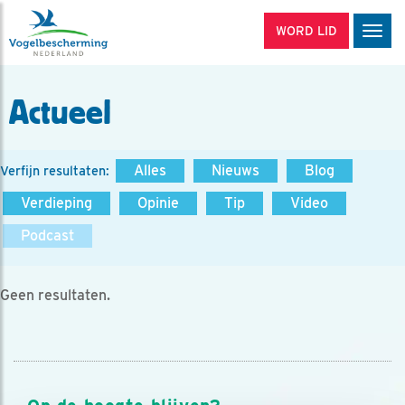
WORD LID
Men
Actueel
Alles
Nieuws
Blog
Verfijn resultaten:
Verdieping
Opinie
Tip
Video
Podcast
Geen resultaten.