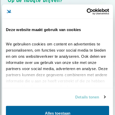
Op de hoogte blijven?
Meld je aan en ontvang nieuws, inspiratie, acties en tips
over vogels en activiteiten van Vogelbescherming.
AANMELDEN VOGELNIEUWS
Deze website maakt gebruik van cookies
Volg ons via social media
We gebruiken cookies om content en advertenties te 
personaliseren, om functies voor social media te bieden 
en om ons websiteverkeer te analyseren. Ook delen we 
informatie over uw gebruik van onze site met onze 
partners voor social media, adverteren en analyse. Deze 
partners kunnen deze gegevens combineren met andere 
informatie die u aan ze heeft verstrekt of die ze hebben 
verzameld op basis van uw gebruik van hun services.
Details tonen
Alles toestaan