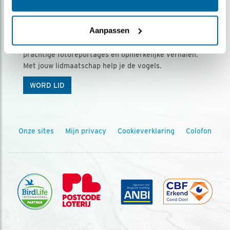
Ontvang 5 x Vogels voor € 36,00 per jaar
Aanpassen
Vogels is het tijdschrift voor onze leden, met
prachtige fotoreportages en opmerkelijke verhalen.
Met jouw lidmaatschap help je de vogels.
WORD LID
Onze sites
Mijn privacy
Cookieverklaring
Colofon