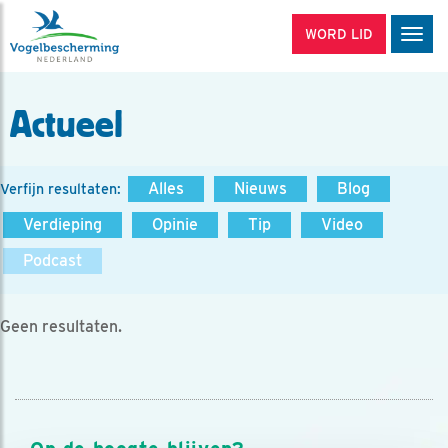
WORD LID
Men
Actueel
Alles
Nieuws
Blog
Verfijn resultaten:
Verdieping
Opinie
Tip
Video
Podcast
Geen resultaten.