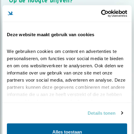
Op de hoogte blijven?
Meld je aan en ontvang nieuws, inspiratie, acties en tips
over vogels en activiteiten van Vogelbescherming.
AANMELDEN VOGELNIEUWS
Deze website maakt gebruik van cookies
Volg ons via social media
We gebruiken cookies om content en advertenties te 
personaliseren, om functies voor social media te bieden 
en om ons websiteverkeer te analyseren. Ook delen we 
informatie over uw gebruik van onze site met onze 
partners voor social media, adverteren en analyse. Deze 
partners kunnen deze gegevens combineren met andere 
informatie die u aan ze heeft verstrekt of die ze hebben 
verzameld op basis van uw gebruik van hun services.
Details tonen
Alles toestaan