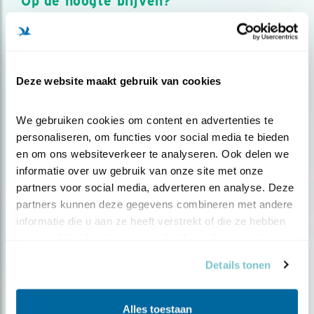
Op de hoogte blijven?
Meld je aan en ontvang nieuws, inspiratie, acties en tips
over vogels en activiteiten van Vogelbescherming.
AANMELDEN VOGELNIEUWS
Deze website maakt gebruik van cookies
Volg ons via social media
We gebruiken cookies om content en advertenties te 
personaliseren, om functies voor social media te bieden 
en om ons websiteverkeer te analyseren. Ook delen we 
informatie over uw gebruik van onze site met onze 
partners voor social media, adverteren en analyse. Deze 
partners kunnen deze gegevens combineren met andere 
informatie die u aan ze heeft verstrekt of die ze hebben 
verzameld op basis van uw gebruik van hun services.
Details tonen
Alles toestaan