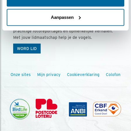
Ontvang 5 x Vogels voor € 36,00 per jaar
Aanpassen
Vogels is het tijdschrift voor onze leden, met
prachtige fotoreportages en opmerkelijke verhalen.
Met jouw lidmaatschap help je de vogels.
WORD LID
Onze sites
Mijn privacy
Cookieverklaring
Colofon