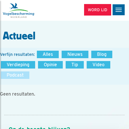
WORD LID
Men
Actueel
Alles
Nieuws
Blog
Verfijn resultaten:
Verdieping
Opinie
Tip
Video
Podcast
Geen resultaten.