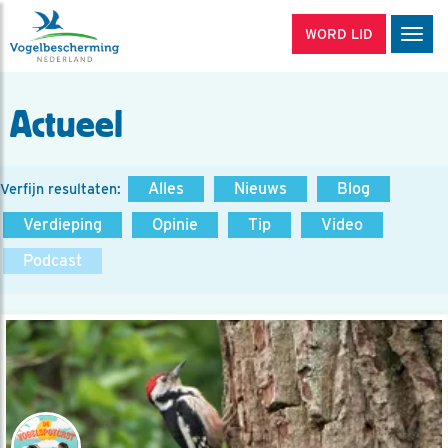
WORD LID
Men
Actueel
Alles
Nieuws
Blog
Verfijn resultaten:
Verdieping
Opinie
Tip
Video
Podcast