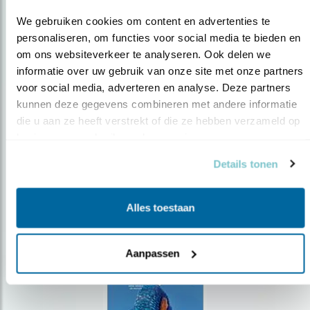
We gebruiken cookies om content en advertenties te 
personaliseren, om functies voor social media te bieden en 
om ons websiteverkeer te analyseren. Ook delen we 
Op de hoogte blijven?
informatie over uw gebruik van onze site met onze partners 
voor social media, adverteren en analyse. Deze partners 
Meld je aan en ontvang nieuws, inspiratie, acties en tips
kunnen deze gegevens combineren met andere informatie 
over vogels en activiteiten van Vogelbescherming.
die u aan ze heeft verstrekt of die ze hebben verzameld op 
AANMELDEN VOGELNIEUWS
basis van uw gebruik van hun services.
Details tonen
Volg ons via social media
Alles toestaan
Aanpassen