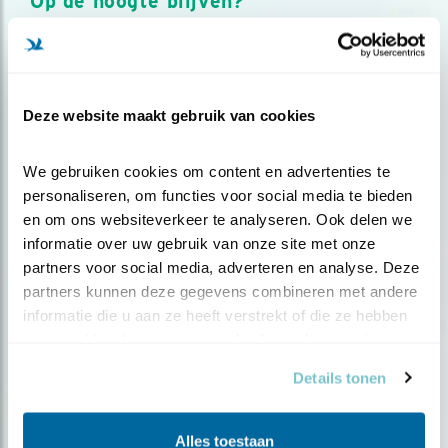
Op de hoogte blijven?
Meld je aan en ontvang nieuws, inspiratie, acties en tips
over vogels en activiteiten van Vogelbescherming.
AANMELDEN VOGELNIEUWS
Deze website maakt gebruik van cookies
Volg ons via social media
We gebruiken cookies om content en advertenties te 
personaliseren, om functies voor social media te bieden 
en om ons websiteverkeer te analyseren. Ook delen we 
informatie over uw gebruik van onze site met onze 
partners voor social media, adverteren en analyse. Deze 
partners kunnen deze gegevens combineren met andere 
informatie die u aan ze heeft verstrekt of die ze hebben 
verzameld op basis van uw gebruik van hun services.
Details tonen
Alles toestaan