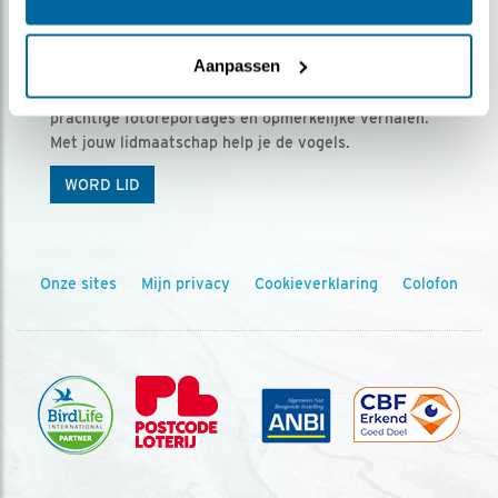
Ontvang 5 x Vogels voor € 36,00 per jaar
Aanpassen
Vogels is het tijdschrift voor onze leden, met
prachtige fotoreportages en opmerkelijke verhalen.
Met jouw lidmaatschap help je de vogels.
WORD LID
Onze sites
Mijn privacy
Cookieverklaring
Colofon