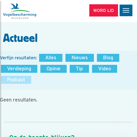
WORD LID
Men
Actueel
Alles
Nieuws
Blog
Verfijn resultaten:
Verdieping
Opinie
Tip
Video
Podcast
Geen resultaten.