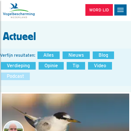
WORD LID
Men
Actueel
Alles
Nieuws
Blog
Verfijn resultaten:
Verdieping
Opinie
Tip
Video
Podcast