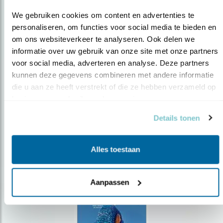
We gebruiken cookies om content en advertenties te 
personaliseren, om functies voor social media te bieden en 
om ons websiteverkeer te analyseren. Ook delen we 
Op de hoogte blijven?
informatie over uw gebruik van onze site met onze partners 
voor social media, adverteren en analyse. Deze partners 
Meld je aan en ontvang nieuws, inspiratie, acties en tips
kunnen deze gegevens combineren met andere informatie 
over vogels en activiteiten van Vogelbescherming.
die u aan ze heeft verstrekt of die ze hebben verzameld op 
AANMELDEN VOGELNIEUWS
basis van uw gebruik van hun services.
Details tonen
Volg ons via social media
Alles toestaan
Aanpassen