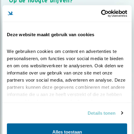
Op de hoogte blijven?
Meld je aan en ontvang nieuws, inspiratie, acties en tips
over vogels en activiteiten van Vogelbescherming.
AANMELDEN VOGELNIEUWS
Deze website maakt gebruik van cookies
Volg ons via social media
We gebruiken cookies om content en advertenties te 
personaliseren, om functies voor social media te bieden 
en om ons websiteverkeer te analyseren. Ook delen we 
informatie over uw gebruik van onze site met onze 
partners voor social media, adverteren en analyse. Deze 
partners kunnen deze gegevens combineren met andere 
informatie die u aan ze heeft verstrekt of die ze hebben 
verzameld op basis van uw gebruik van hun services.
Details tonen
Alles toestaan