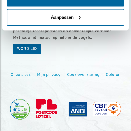
Ontvang 5 x Vogels voor € 36,00 per jaar
Aanpassen
Vogels is het tijdschrift voor onze leden, met
prachtige fotoreportages en opmerkelijke verhalen.
Met jouw lidmaatschap help je de vogels.
WORD LID
Onze sites
Mijn privacy
Cookieverklaring
Colofon