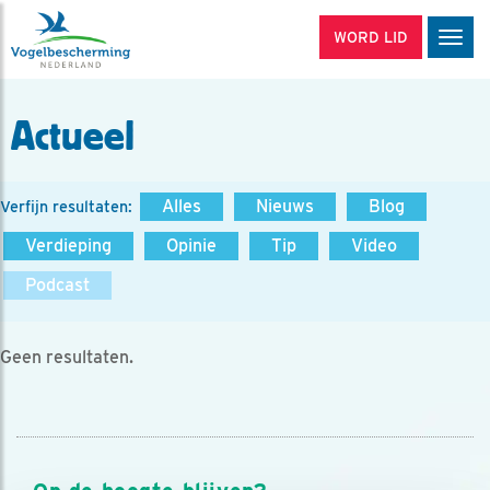
WORD LID
Men
Actueel
Alles
Nieuws
Blog
Verfijn resultaten:
Verdieping
Opinie
Tip
Video
Podcast
Geen resultaten.