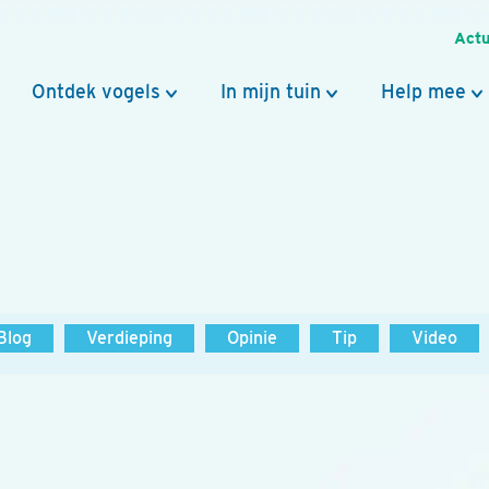
Actu
Ontdek vogels
In mijn tuin
Help mee
Blog
Verdieping
Opinie
Tip
Video