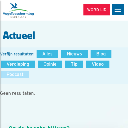
WORD LID
Men
Actueel
Alles
Nieuws
Blog
Verfijn resultaten:
Verdieping
Opinie
Tip
Video
Podcast
Geen resultaten.