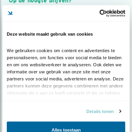
Op de hoogte blijven?
Meld je aan en ontvang nieuws, inspiratie, acties en tips
over vogels en activiteiten van Vogelbescherming.
AANMELDEN VOGELNIEUWS
Deze website maakt gebruik van cookies
Volg ons via social media
We gebruiken cookies om content en advertenties te 
personaliseren, om functies voor social media te bieden 
en om ons websiteverkeer te analyseren. Ook delen we 
informatie over uw gebruik van onze site met onze 
partners voor social media, adverteren en analyse. Deze 
partners kunnen deze gegevens combineren met andere 
informatie die u aan ze heeft verstrekt of die ze hebben 
verzameld op basis van uw gebruik van hun services.
Details tonen
Alles toestaan