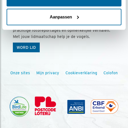
Ontvang 5 x Vogels voor € 36,00 per jaar
Aanpassen
Vogels is het tijdschrift voor onze leden, met
prachtige fotoreportages en opmerkelijke verhalen.
Met jouw lidmaatschap help je de vogels.
WORD LID
Onze sites
Mijn privacy
Cookieverklaring
Colofon