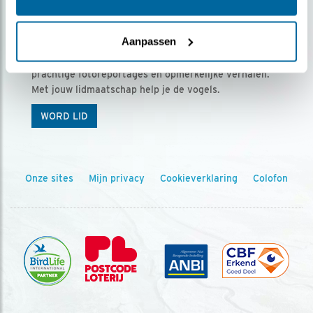
Ontvang 5 x Vogels voor € 36,00 per jaar
Aanpassen
Vogels is het tijdschrift voor onze leden, met
prachtige fotoreportages en opmerkelijke verhalen.
Met jouw lidmaatschap help je de vogels.
WORD LID
Onze sites
Mijn privacy
Cookieverklaring
Colofon