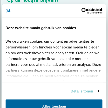
Op de hoogte blijven?
Meld je aan en ontvang nieuws, inspiratie, acties en tips
over vogels en activiteiten van Vogelbescherming.
AANMELDEN VOGELNIEUWS
Deze website maakt gebruik van cookies
Volg ons via social media
We gebruiken cookies om content en advertenties te 
personaliseren, om functies voor social media te bieden 
en om ons websiteverkeer te analyseren. Ook delen we 
informatie over uw gebruik van onze site met onze 
partners voor social media, adverteren en analyse. Deze 
partners kunnen deze gegevens combineren met andere 
informatie die u aan ze heeft verstrekt of die ze hebben 
verzameld op basis van uw gebruik van hun services.
Details tonen
Alles toestaan