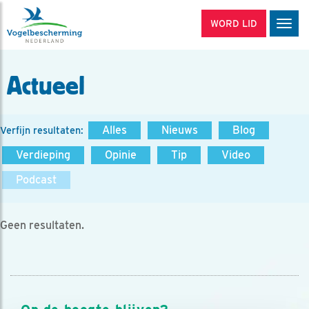
WORD LID
Men
Actueel
Alles
Nieuws
Blog
Verfijn resultaten:
Verdieping
Opinie
Tip
Video
Podcast
Geen resultaten.