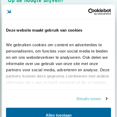
Op de hoogte blijven?
Meld je aan en ontvang nieuws, inspiratie, acties en tips
over vogels en activiteiten van Vogelbescherming.
AANMELDEN VOGELNIEUWS
Deze website maakt gebruik van cookies
Volg ons via social media
We gebruiken cookies om content en advertenties te 
personaliseren, om functies voor social media te bieden 
en om ons websiteverkeer te analyseren. Ook delen we 
informatie over uw gebruik van onze site met onze 
partners voor social media, adverteren en analyse. Deze 
partners kunnen deze gegevens combineren met andere 
informatie die u aan ze heeft verstrekt of die ze hebben 
verzameld op basis van uw gebruik van hun services.
Details tonen
Alles toestaan