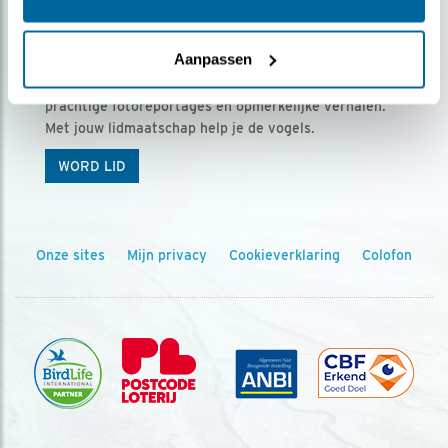
Ontvang 5 x Vogels voor € 36,00 per jaar
Aanpassen
Vogels is het tijdschrift voor onze leden, met
prachtige fotoreportages en opmerkelijke verhalen.
Met jouw lidmaatschap help je de vogels.
WORD LID
Onze sites
Mijn privacy
Cookieverklaring
Colofon