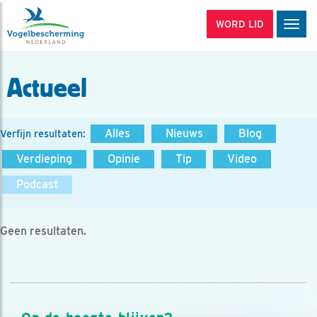
WORD LID
Men
Actueel
Alles
Nieuws
Blog
Verfijn resultaten:
Verdieping
Opinie
Tip
Video
Podcast
Geen resultaten.