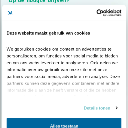
Op de hoogte blijven?
Meld je aan en ontvang nieuws, inspiratie, acties en tips
over vogels en activiteiten van Vogelbescherming.
AANMELDEN VOGELNIEUWS
Deze website maakt gebruik van cookies
Volg ons via social media
We gebruiken cookies om content en advertenties te 
personaliseren, om functies voor social media te bieden 
en om ons websiteverkeer te analyseren. Ook delen we 
informatie over uw gebruik van onze site met onze 
partners voor social media, adverteren en analyse. Deze 
partners kunnen deze gegevens combineren met andere 
informatie die u aan ze heeft verstrekt of die ze hebben 
verzameld op basis van uw gebruik van hun services.
Details tonen
Alles toestaan