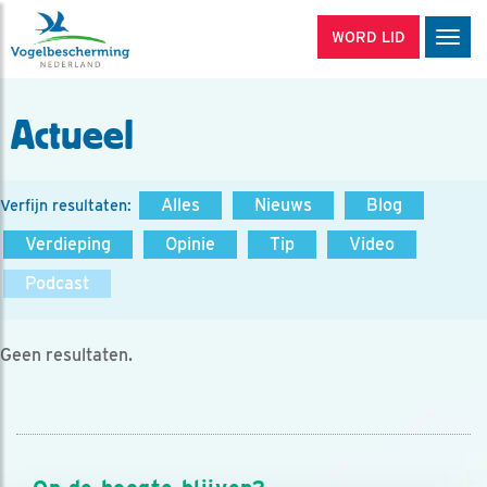
WORD LID
Men
Actueel
Alles
Nieuws
Blog
Verfijn resultaten:
Verdieping
Opinie
Tip
Video
Podcast
Geen resultaten.