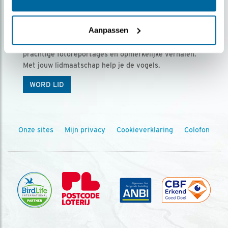
Ontvang 5 x Vogels voor € 36,00 per jaar
Aanpassen
Vogels is het tijdschrift voor onze leden, met
prachtige fotoreportages en opmerkelijke verhalen.
Met jouw lidmaatschap help je de vogels.
WORD LID
Onze sites
Mijn privacy
Cookieverklaring
Colofon