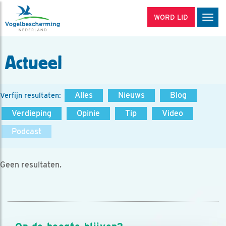
WORD LID
Men
Actueel
Alles
Nieuws
Blog
Verfijn resultaten:
Verdieping
Opinie
Tip
Video
Podcast
Geen resultaten.