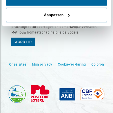
Ontvang 5 x Vogels voor € 36,00 per jaar
Aanpassen
Vogels is het tijdschrift voor onze leden, met
prachtige fotoreportages en opmerkelijke verhalen.
Met jouw lidmaatschap help je de vogels.
WORD LID
Onze sites
Mijn privacy
Cookieverklaring
Colofon