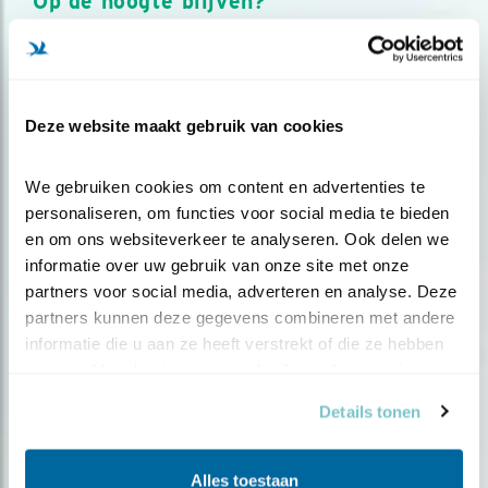
Op de hoogte blijven?
Meld je aan en ontvang nieuws, inspiratie, acties en tips
over vogels en activiteiten van Vogelbescherming.
AANMELDEN VOGELNIEUWS
Deze website maakt gebruik van cookies
Volg ons via social media
We gebruiken cookies om content en advertenties te 
personaliseren, om functies voor social media te bieden 
en om ons websiteverkeer te analyseren. Ook delen we 
informatie over uw gebruik van onze site met onze 
partners voor social media, adverteren en analyse. Deze 
partners kunnen deze gegevens combineren met andere 
informatie die u aan ze heeft verstrekt of die ze hebben 
verzameld op basis van uw gebruik van hun services.
Details tonen
Alles toestaan