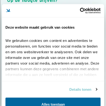
Op de hoogte blijven?
Meld je aan en ontvang nieuws, inspiratie, acties en tips
over vogels en activiteiten van Vogelbescherming.
AANMELDEN VOGELNIEUWS
Deze website maakt gebruik van cookies
Volg ons via social media
We gebruiken cookies om content en advertenties te 
personaliseren, om functies voor social media te bieden 
en om ons websiteverkeer te analyseren. Ook delen we 
informatie over uw gebruik van onze site met onze 
partners voor social media, adverteren en analyse. Deze 
partners kunnen deze gegevens combineren met andere 
informatie die u aan ze heeft verstrekt of die ze hebben 
verzameld op basis van uw gebruik van hun services.
Details tonen
Alles toestaan