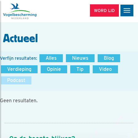
WORD LID
Men
Actueel
Alles
Nieuws
Blog
Verfijn resultaten:
Verdieping
Opinie
Tip
Video
Podcast
Geen resultaten.