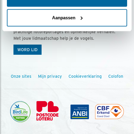
Ontvang 5 x Vogels voor € 36,00 per jaar
Aanpassen
Vogels is het tijdschrift voor onze leden, met
prachtige fotoreportages en opmerkelijke verhalen.
Met jouw lidmaatschap help je de vogels.
WORD LID
Onze sites
Mijn privacy
Cookieverklaring
Colofon