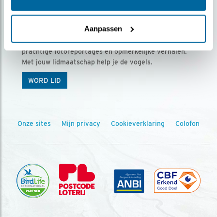
Ontvang 5 x Vogels voor € 36,00 per jaar
Aanpassen
Vogels is het tijdschrift voor onze leden, met
prachtige fotoreportages en opmerkelijke verhalen.
Met jouw lidmaatschap help je de vogels.
WORD LID
Onze sites
Mijn privacy
Cookieverklaring
Colofon