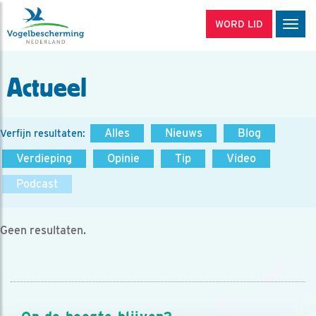
WORD LID
Men
Actueel
Alles
Nieuws
Blog
Verfijn resultaten:
Verdieping
Opinie
Tip
Video
Podcast
Geen resultaten.