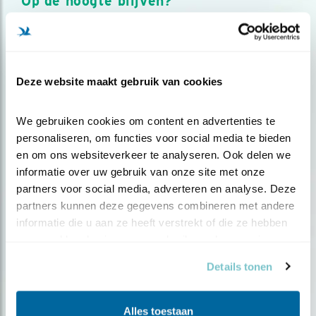
Op de hoogte blijven?
Meld je aan en ontvang nieuws, inspiratie, acties en tips
over vogels en activiteiten van Vogelbescherming.
AANMELDEN VOGELNIEUWS
Deze website maakt gebruik van cookies
Volg ons via social media
We gebruiken cookies om content en advertenties te 
personaliseren, om functies voor social media te bieden 
en om ons websiteverkeer te analyseren. Ook delen we 
informatie over uw gebruik van onze site met onze 
partners voor social media, adverteren en analyse. Deze 
partners kunnen deze gegevens combineren met andere 
informatie die u aan ze heeft verstrekt of die ze hebben 
verzameld op basis van uw gebruik van hun services.
Details tonen
Alles toestaan