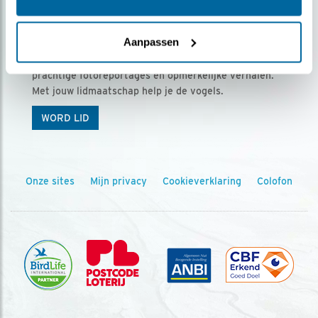
Ontvang 5 x Vogels voor € 36,00 per jaar
Aanpassen
Vogels is het tijdschrift voor onze leden, met
prachtige fotoreportages en opmerkelijke verhalen.
Met jouw lidmaatschap help je de vogels.
WORD LID
Onze sites
Mijn privacy
Cookieverklaring
Colofon