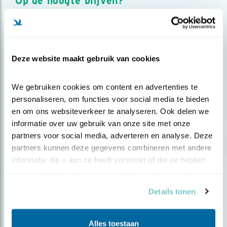
Op de hoogte blijven?
Meld je aan en ontvang nieuws, inspiratie, acties en tips
over vogels en activiteiten van Vogelbescherming.
AANMELDEN VOGELNIEUWS
Deze website maakt gebruik van cookies
Volg ons via social media
We gebruiken cookies om content en advertenties te 
personaliseren, om functies voor social media te bieden 
en om ons websiteverkeer te analyseren. Ook delen we 
informatie over uw gebruik van onze site met onze 
partners voor social media, adverteren en analyse. Deze 
partners kunnen deze gegevens combineren met andere 
informatie die u aan ze heeft verstrekt of die ze hebben 
verzameld op basis van uw gebruik van hun services.
Details tonen
Alles toestaan