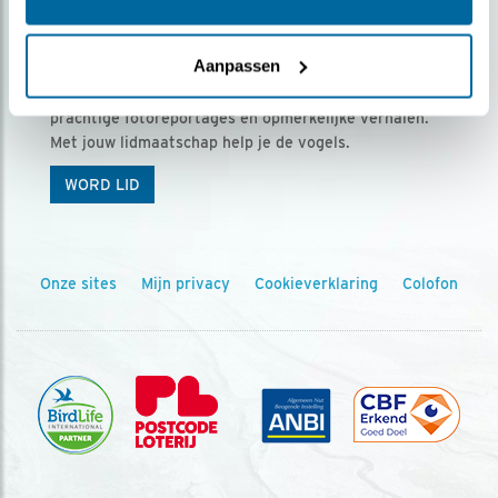
Ontvang 5 x Vogels voor € 36,00 per jaar
Aanpassen
Vogels is het tijdschrift voor onze leden, met
prachtige fotoreportages en opmerkelijke verhalen.
Met jouw lidmaatschap help je de vogels.
WORD LID
Onze sites
Mijn privacy
Cookieverklaring
Colofon