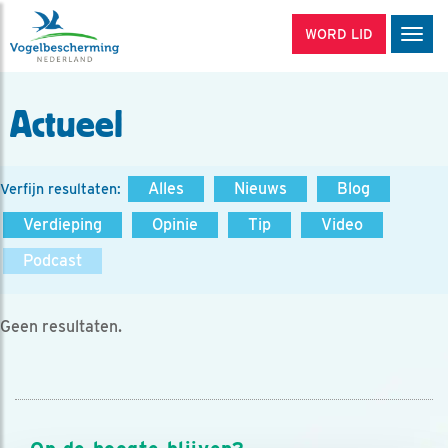
WORD LID
Men
Actueel
Alles
Nieuws
Blog
Verfijn resultaten:
Verdieping
Opinie
Tip
Video
Podcast
Geen resultaten.