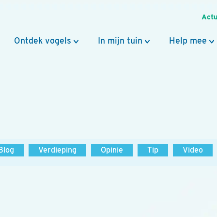
Actu
Ontdek vogels
In mijn tuin
Help mee
Blog
Verdieping
Opinie
Tip
Video