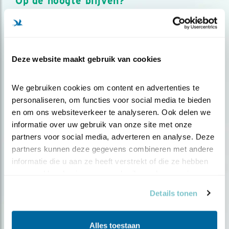
Op de hoogte blijven?
Meld je aan en ontvang nieuws, inspiratie, acties en tips
over vogels en activiteiten van Vogelbescherming.
AANMELDEN VOGELNIEUWS
Deze website maakt gebruik van cookies
Volg ons via social media
We gebruiken cookies om content en advertenties te 
personaliseren, om functies voor social media te bieden 
en om ons websiteverkeer te analyseren. Ook delen we 
informatie over uw gebruik van onze site met onze 
partners voor social media, adverteren en analyse. Deze 
partners kunnen deze gegevens combineren met andere 
informatie die u aan ze heeft verstrekt of die ze hebben 
verzameld op basis van uw gebruik van hun services.
Details tonen
Alles toestaan