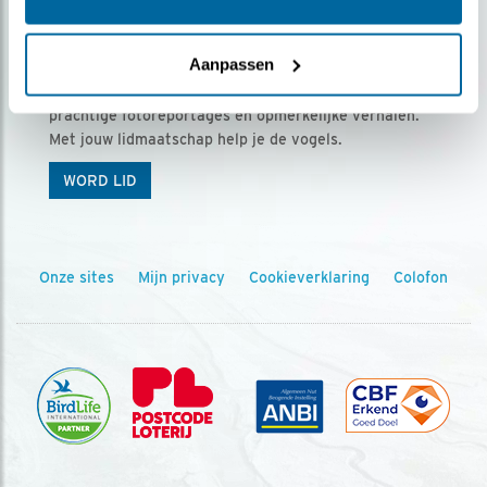
Ontvang 5 x Vogels voor € 36,00 per jaar
Aanpassen
Vogels is het tijdschrift voor onze leden, met
prachtige fotoreportages en opmerkelijke verhalen.
Met jouw lidmaatschap help je de vogels.
WORD LID
Onze sites
Mijn privacy
Cookieverklaring
Colofon