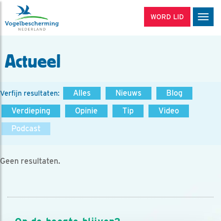
WORD LID
Men
Actueel
Alles
Nieuws
Blog
Verfijn resultaten:
Verdieping
Opinie
Tip
Video
Podcast
Geen resultaten.