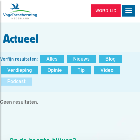
WORD LID
Men
Actueel
Alles
Nieuws
Blog
Verfijn resultaten:
Verdieping
Opinie
Tip
Video
Podcast
Geen resultaten.