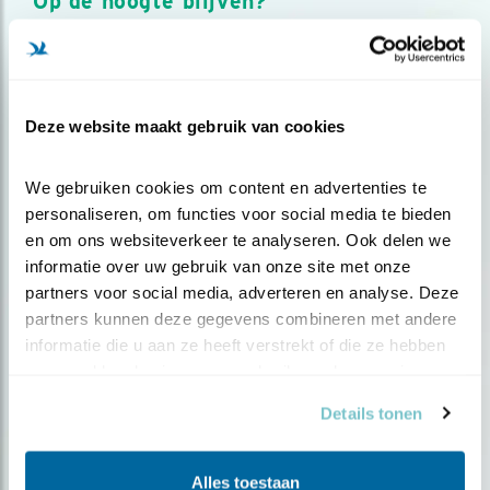
Op de hoogte blijven?
Meld je aan en ontvang nieuws, inspiratie, acties en tips
over vogels en activiteiten van Vogelbescherming.
AANMELDEN VOGELNIEUWS
Deze website maakt gebruik van cookies
Volg ons via social media
We gebruiken cookies om content en advertenties te 
personaliseren, om functies voor social media te bieden 
en om ons websiteverkeer te analyseren. Ook delen we 
informatie over uw gebruik van onze site met onze 
partners voor social media, adverteren en analyse. Deze 
partners kunnen deze gegevens combineren met andere 
informatie die u aan ze heeft verstrekt of die ze hebben 
verzameld op basis van uw gebruik van hun services.
Details tonen
Alles toestaan