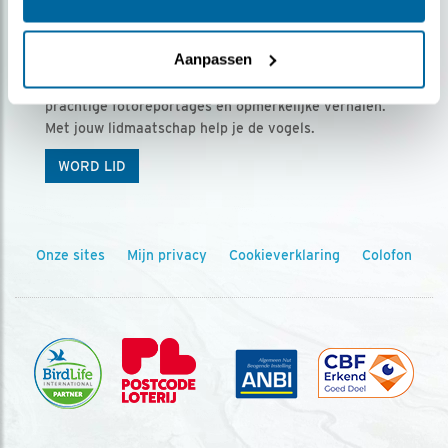
Ontvang 5 x Vogels voor € 36,00 per jaar
Aanpassen
Vogels is het tijdschrift voor onze leden, met
prachtige fotoreportages en opmerkelijke verhalen.
Met jouw lidmaatschap help je de vogels.
WORD LID
Onze sites
Mijn privacy
Cookieverklaring
Colofon