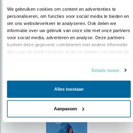
We gebruiken cookies om content en advertenties te 
personaliseren, om functies voor social media te bieden en 
om ons websiteverkeer te analyseren. Ook delen we 
Op de hoogte blijven?
informatie over uw gebruik van onze site met onze partners 
voor social media, adverteren en analyse. Deze partners 
Meld je aan en ontvang nieuws, inspiratie, acties en tips
kunnen deze gegevens combineren met andere informatie 
over vogels en activiteiten van Vogelbescherming.
die u aan ze heeft verstrekt of die ze hebben verzameld op 
AANMELDEN VOGELNIEUWS
basis van uw gebruik van hun services.
Details tonen
Volg ons via social media
Alles toestaan
Aanpassen