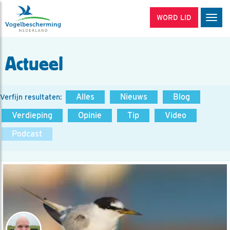
WORD LID
Men
Actueel
Alles
Nieuws
Blog
Verfijn resultaten:
Verdieping
Opinie
Tip
Video
Podcast