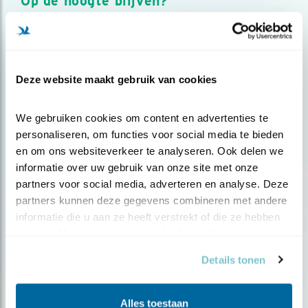
Op de hoogte blijven?
Meld je aan en ontvang nieuws, inspiratie, acties en tips
over vogels en activiteiten van Vogelbescherming.
AANMELDEN VOGELNIEUWS
Deze website maakt gebruik van cookies
Volg ons via social media
We gebruiken cookies om content en advertenties te 
personaliseren, om functies voor social media te bieden 
en om ons websiteverkeer te analyseren. Ook delen we 
informatie over uw gebruik van onze site met onze 
partners voor social media, adverteren en analyse. Deze 
partners kunnen deze gegevens combineren met andere 
informatie die u aan ze heeft verstrekt of die ze hebben 
verzameld op basis van uw gebruik van hun services.
Details tonen
Alles toestaan