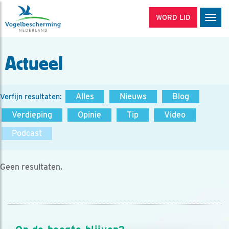
WORD LID
Men
Actueel
Alles
Nieuws
Blog
Verfijn resultaten:
Verdieping
Opinie
Tip
Video
Podcast
Geen resultaten.