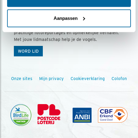
Ontvang 5 x Vogels voor € 36,00 per jaar
Aanpassen
Vogels is het tijdschrift voor onze leden, met
prachtige fotoreportages en opmerkelijke verhalen.
Met jouw lidmaatschap help je de vogels.
WORD LID
Onze sites
Mijn privacy
Cookieverklaring
Colofon