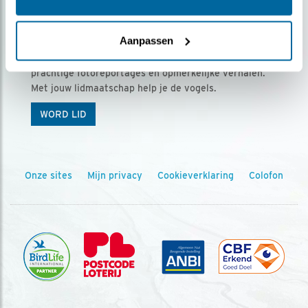
Ontvang 5 x Vogels voor € 36,00 per jaar
Aanpassen
Vogels is het tijdschrift voor onze leden, met
prachtige fotoreportages en opmerkelijke verhalen.
Met jouw lidmaatschap help je de vogels.
WORD LID
Onze sites
Mijn privacy
Cookieverklaring
Colofon