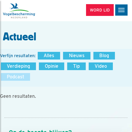
WORD LID
Men
Actueel
Alles
Nieuws
Blog
Verfijn resultaten:
Verdieping
Opinie
Tip
Video
Podcast
Geen resultaten.