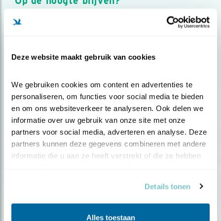
Op de hoogte blijven?
Meld je aan en ontvang nieuws, inspiratie, acties en tips
over vogels en activiteiten van Vogelbescherming.
AANMELDEN VOGELNIEUWS
Deze website maakt gebruik van cookies
Volg ons via social media
We gebruiken cookies om content en advertenties te 
personaliseren, om functies voor social media te bieden 
en om ons websiteverkeer te analyseren. Ook delen we 
informatie over uw gebruik van onze site met onze 
partners voor social media, adverteren en analyse. Deze 
partners kunnen deze gegevens combineren met andere 
informatie die u aan ze heeft verstrekt of die ze hebben 
verzameld op basis van uw gebruik van hun services.
Details tonen
Alles toestaan