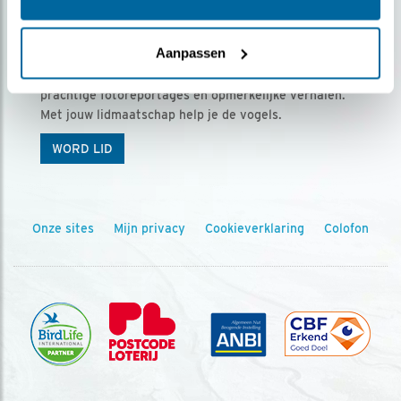
Ontvang 5 x Vogels voor € 36,00 per jaar
Aanpassen
Vogels is het tijdschrift voor onze leden, met
prachtige fotoreportages en opmerkelijke verhalen.
Met jouw lidmaatschap help je de vogels.
WORD LID
Onze sites
Mijn privacy
Cookieverklaring
Colofon