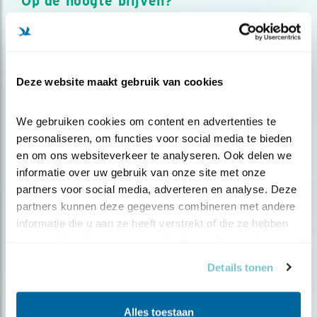
Op de hoogte blijven?
Meld je aan en ontvang nieuws, inspiratie, acties en tips
over vogels en activiteiten van Vogelbescherming.
AANMELDEN VOGELNIEUWS
Deze website maakt gebruik van cookies
Volg ons via social media
We gebruiken cookies om content en advertenties te 
personaliseren, om functies voor social media te bieden 
en om ons websiteverkeer te analyseren. Ook delen we 
informatie over uw gebruik van onze site met onze 
partners voor social media, adverteren en analyse. Deze 
partners kunnen deze gegevens combineren met andere 
informatie die u aan ze heeft verstrekt of die ze hebben 
verzameld op basis van uw gebruik van hun services.
Details tonen
Alles toestaan