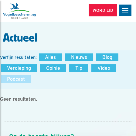
WORD LID
Men
Actueel
Alles
Nieuws
Blog
Verfijn resultaten:
Verdieping
Opinie
Tip
Video
Podcast
Geen resultaten.