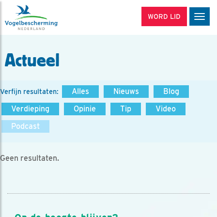
WORD LID
Men
Actueel
Alles
Nieuws
Blog
Verfijn resultaten:
Verdieping
Opinie
Tip
Video
Podcast
Geen resultaten.