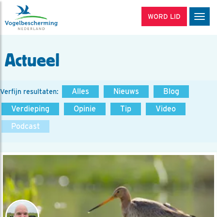
WORD LID
Men
Actueel
Alles
Nieuws
Blog
Verfijn resultaten:
Verdieping
Opinie
Tip
Video
Podcast