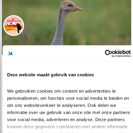
Podcast
Deze website maakt gebruik van cookies
Naar de kraantjes
20.12.21
Op zoek naar de langpotige trompettist, de
We gebruiken cookies om content en advertenties te 
kraanvogel.
personaliseren, om functies voor social media te bieden en 
om ons websiteverkeer te analyseren. Ook delen we 
Arjan Berben
informatie over uw gebruik van onze site met onze partners 
voor social media, adverteren en analyse. Deze partners 
lees meer
kunnen deze gegevens combineren met andere informatie 