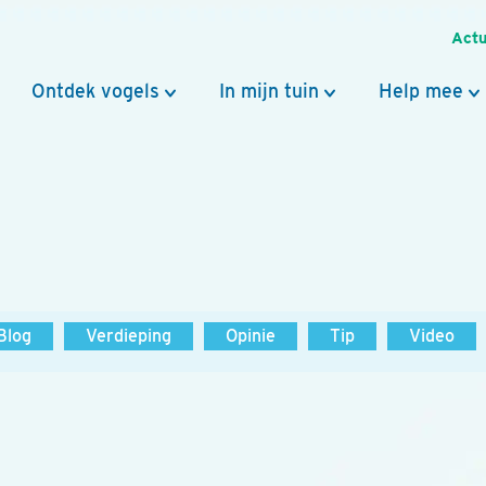
Actu
Ontdek vogels
In mijn tuin
Help mee
Blog
Verdieping
Opinie
Tip
Video