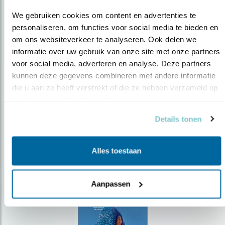
We gebruiken cookies om content en advertenties te 
personaliseren, om functies voor social media te bieden en 
om ons websiteverkeer te analyseren. Ook delen we 
Op de hoogte blijven?
informatie over uw gebruik van onze site met onze partners 
voor social media, adverteren en analyse. Deze partners 
Meld je aan en ontvang nieuws, inspiratie, acties en tips
kunnen deze gegevens combineren met andere informatie 
over vogels en activiteiten van Vogelbescherming.
die u aan ze heeft verstrekt of die ze hebben verzameld op 
AANMELDEN VOGELNIEUWS
basis van uw gebruik van hun services.
Details tonen
Volg ons via social media
Alles toestaan
Aanpassen