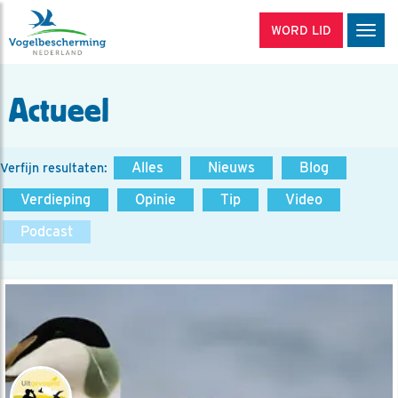
WORD LID
Men
Actueel
Alles
Nieuws
Blog
Verfijn resultaten:
Verdieping
Opinie
Tip
Video
Podcast