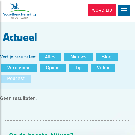
WORD LID
Men
Actueel
Alles
Nieuws
Blog
Verfijn resultaten:
Verdieping
Opinie
Tip
Video
Podcast
Geen resultaten.