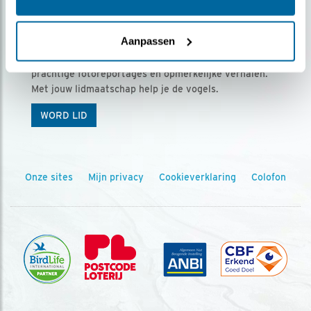
Ontvang 5 x Vogels voor € 36,00 per jaar
Aanpassen
Vogels is het tijdschrift voor onze leden, met
prachtige fotoreportages en opmerkelijke verhalen.
Met jouw lidmaatschap help je de vogels.
WORD LID
Onze sites
Mijn privacy
Cookieverklaring
Colofon