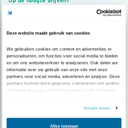
Op de hoogte blijven?
Meld je aan en ontvang nieuws, inspiratie, acties en tips
over vogels en activiteiten van Vogelbescherming.
AANMELDEN VOGELNIEUWS
Deze website maakt gebruik van cookies
Volg ons via social media
We gebruiken cookies om content en advertenties te 
personaliseren, om functies voor social media te bieden 
en om ons websiteverkeer te analyseren. Ook delen we 
informatie over uw gebruik van onze site met onze 
partners voor social media, adverteren en analyse. Deze 
partners kunnen deze gegevens combineren met andere 
informatie die u aan ze heeft verstrekt of die ze hebben 
verzameld op basis van uw gebruik van hun services.
Details tonen
Alles toestaan