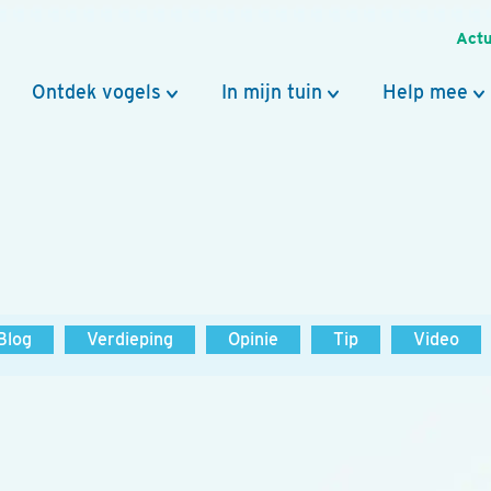
Actu
Ontdek vogels
In mijn tuin
Help mee
Blog
Verdieping
Opinie
Tip
Video