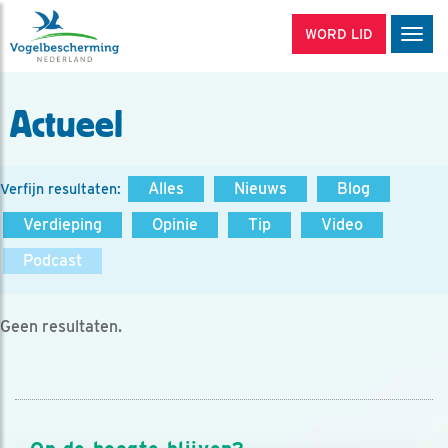
WORD LID
Men
Actueel
Alles
Nieuws
Blog
Verfijn resultaten:
Verdieping
Opinie
Tip
Video
Podcast
Geen resultaten.