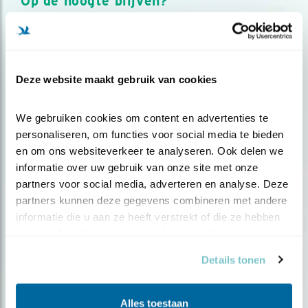
Op de hoogte blijven?
Meld je aan en ontvang nieuws, inspiratie, acties en tips
over vogels en activiteiten van Vogelbescherming.
AANMELDEN VOGELNIEUWS
Deze website maakt gebruik van cookies
Volg ons via social media
We gebruiken cookies om content en advertenties te 
personaliseren, om functies voor social media te bieden 
en om ons websiteverkeer te analyseren. Ook delen we 
informatie over uw gebruik van onze site met onze 
partners voor social media, adverteren en analyse. Deze 
partners kunnen deze gegevens combineren met andere 
informatie die u aan ze heeft verstrekt of die ze hebben 
verzameld op basis van uw gebruik van hun services.
Details tonen
Alles toestaan