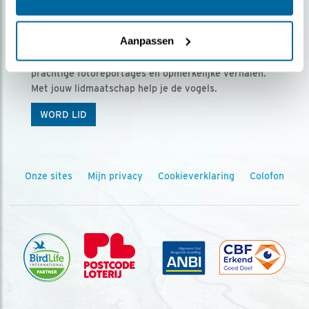
Ontvang 5 x Vogels voor € 36,00 per jaar
Aanpassen
Vogels is het tijdschrift voor onze leden, met
prachtige fotoreportages en opmerkelijke verhalen.
Met jouw lidmaatschap help je de vogels.
WORD LID
Onze sites
Mijn privacy
Cookieverklaring
Colofon