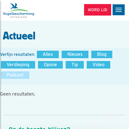
WORD LID
Men
Actueel
Alles
Nieuws
Blog
Verfijn resultaten:
Verdieping
Opinie
Tip
Video
Podcast
Geen resultaten.