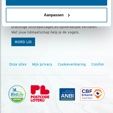
Ontvang 5 x Vogels voor € 36,00 per jaar
Aanpassen
Vogels is het tijdschrift voor onze leden, met
prachtige fotoreportages en opmerkelijke verhalen.
Met jouw lidmaatschap help je de vogels.
WORD LID
Onze sites
Mijn privacy
Cookieverklaring
Colofon