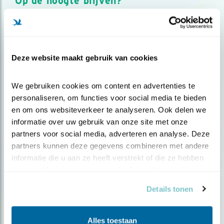
Op de hoogte blijven?
Meld je aan en ontvang nieuws, inspiratie, acties en tips
over vogels en activiteiten van Vogelbescherming.
AANMELDEN VOGELNIEUWS
Deze website maakt gebruik van cookies
Volg ons via social media
We gebruiken cookies om content en advertenties te 
personaliseren, om functies voor social media te bieden 
en om ons websiteverkeer te analyseren. Ook delen we 
informatie over uw gebruik van onze site met onze 
partners voor social media, adverteren en analyse. Deze 
partners kunnen deze gegevens combineren met andere 
informatie die u aan ze heeft verstrekt of die ze hebben 
verzameld op basis van uw gebruik van hun services.
Details tonen
Alles toestaan