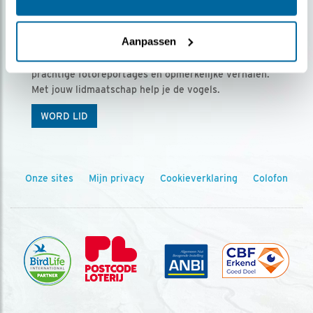
Ontvang 5 x Vogels voor € 36,00 per jaar
Aanpassen
Vogels is het tijdschrift voor onze leden, met
prachtige fotoreportages en opmerkelijke verhalen.
Met jouw lidmaatschap help je de vogels.
WORD LID
Onze sites
Mijn privacy
Cookieverklaring
Colofon