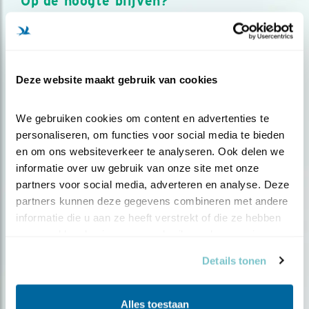
Op de hoogte blijven?
Meld je aan en ontvang nieuws, inspiratie, acties en tips
over vogels en activiteiten van Vogelbescherming.
AANMELDEN VOGELNIEUWS
Deze website maakt gebruik van cookies
Volg ons via social media
We gebruiken cookies om content en advertenties te 
personaliseren, om functies voor social media te bieden 
en om ons websiteverkeer te analyseren. Ook delen we 
informatie over uw gebruik van onze site met onze 
partners voor social media, adverteren en analyse. Deze 
partners kunnen deze gegevens combineren met andere 
informatie die u aan ze heeft verstrekt of die ze hebben 
verzameld op basis van uw gebruik van hun services.
Details tonen
Alles toestaan