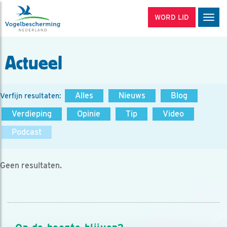
WORD LID
Men
Actueel
Alles
Nieuws
Blog
Verfijn resultaten:
Verdieping
Opinie
Tip
Video
Podcast
Geen resultaten.