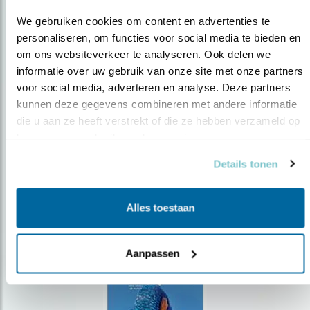
We gebruiken cookies om content en advertenties te 
personaliseren, om functies voor social media te bieden en 
om ons websiteverkeer te analyseren. Ook delen we 
Op de hoogte blijven?
informatie over uw gebruik van onze site met onze partners 
voor social media, adverteren en analyse. Deze partners 
Meld je aan en ontvang nieuws, inspiratie, acties en tips
kunnen deze gegevens combineren met andere informatie 
over vogels en activiteiten van Vogelbescherming.
die u aan ze heeft verstrekt of die ze hebben verzameld op 
AANMELDEN VOGELNIEUWS
basis van uw gebruik van hun services.
Details tonen
Volg ons via social media
Alles toestaan
Aanpassen