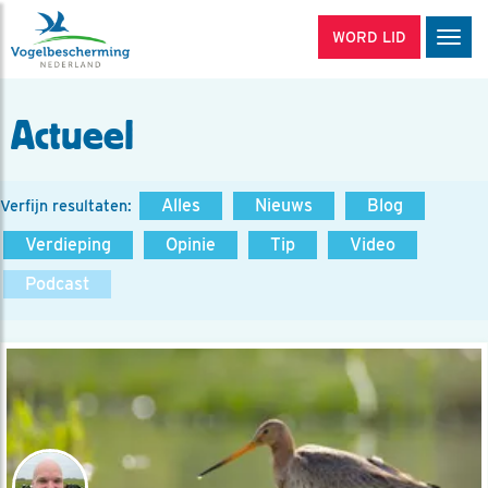
WORD LID
Men
Actueel
Alles
Nieuws
Blog
Verfijn resultaten:
Verdieping
Opinie
Tip
Video
Podcast